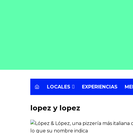
Skip
to
content
LOCALES
EXPERIENCIAS
ME
Restaurantes
lopez y lopez
Bares