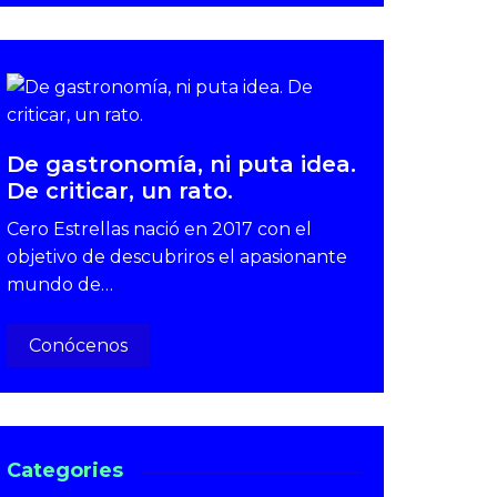
De gastronomía, ni puta idea.
De criticar, un rato.
Cero Estrellas nació en 2017 con el
objetivo de descubriros el apasionante
mundo de…
Conócenos
Categories