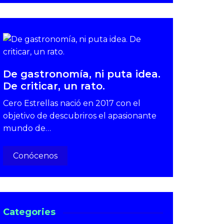
De gastronomía, ni puta idea.
De criticar, un rato.
Cero Estrellas nació en 2017 con el
objetivo de descubriros el apasionante
mundo de…
Conócenos
Categories